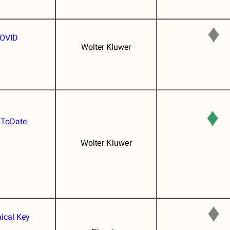
♦
OVID
Wolter Kluwer
♦
ToDate
Wolter Kluwer
♦
nical Key