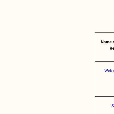
Name o
Re
Web 
S