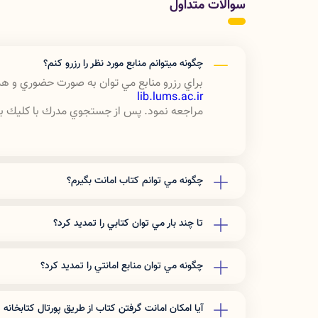
سوالات متداول
چگونه ميتوانم منابع مورد نظر را رزرو كنم؟
براي رزرو منابع مي توان به صورت حضوري و هم
lib.lums.ac.ir
مراجعه نمود. پس از جستجوي مدرك با كليك بر ن
چگونه مي توانم كتاب امانت بگيرم؟
براي امانت گرفتن بايد عضو كتابخانه دانشگاه 
كتابخانه مركزي در قسمت "ثبت نام برخط در كتاب
تا چند بار مي توان كتابي را تمديد كرد؟
انجام مراحل ثبت نام اطلاعات شما براي كتابخانه
عضويت مجاز هستيد كه كتاب به امانت بگيريد. 
تا سه بار در صورتي كه نسخه اي از كتاب در كتا
تعداد مداركي كه كاربران مي توانند به امانت بگ
چگونه مي توان منابع امانتي را تمديد كرد؟
به صورت تلفني و مراجعه حضوري
تعداد 7 كتاب مي­باشد.
شماره تماس: 06633120233 داخلي 214
آيا امكان امانت گرفتن كتاب از طريق پورتال كتابخانه 