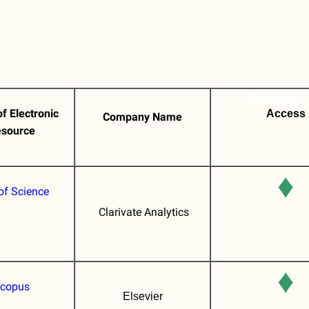
Acces
Access
s
f Electronic
Access
Company Name
source
♦
of Science
Clarivate Analytics
♦
copus
Elsevier