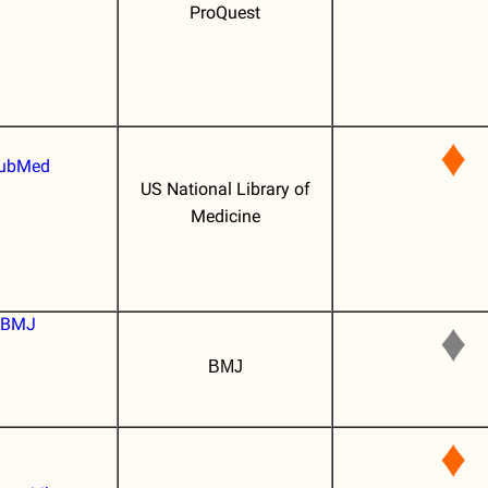
ProQuest
♦
ubMed
US National Library of
Medicine
BMJ
♦
BMJ
♦