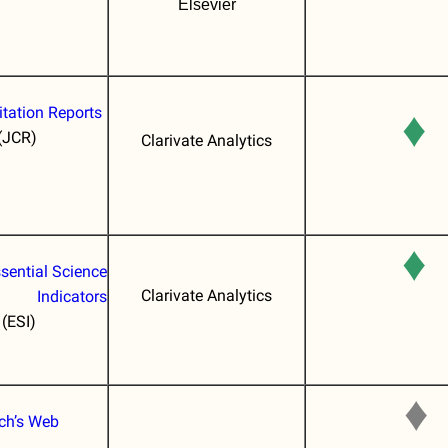
Elsevier
itation Reports
♦
(JCR)
Clarivate Analytics
♦
sential Science
Clarivate Analytics
Indicators
(ESI)
♦
ich’s Web