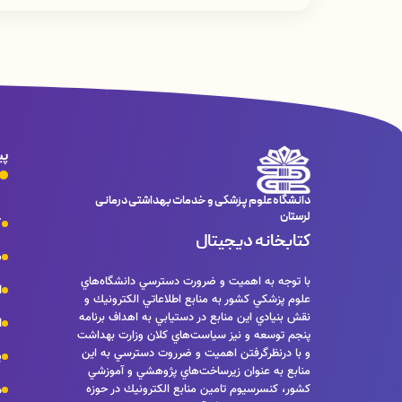
خير فقط با مراجعه حضوري به كتابخانه مركزي د
دارد.
پی
دانشگاه علوم پزشکی و خدمات بهداشتی درمانی
لرستان
ک
کتابخانه دیجیتال
س
با توجه به اهميت و ضرورت دسترسي دانشگاه‌هاي
ا
علوم پزشكي كشور به منابع اطلاعاتي الكترونيك و
نقش بنيادي اين منابع در دستيابي به اهداف برنامه
ا
پنجم توسعه و نيز سياست‌هاي كلان وزارت بهداشت
و با درنظرگرفتن اهميت و ضرروت دسترسي به اين
پ
منابع به عنوان زيرساخت‌هاي پژوهشي و آموزشي
كشور، كنسرسيوم تامين منابع الكترونيك در حوزه
م