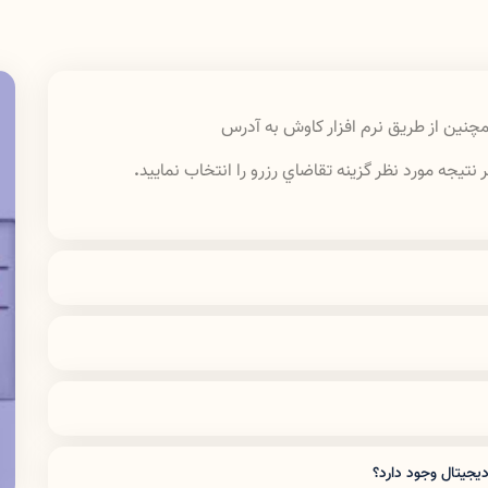
چنين از طريق نرم افزار كاوش به آدرس
تيجه مورد نظر گزينه تقاضاي رزرو را انتخاب نماييد
.
به آدرس
lib.lums.ac.ir
شويد. پس از ورود به پورتال
خانه" اطلاعات و مدارك خود را بارگزاري نماييد. پس از
 ارسال شده و پس از تاييد كتابدار و دريافت شماره
براي اطلاعات بيشتر
آيين نامه
بخانه باشد و درخواست كننده نداشته باشد
.
امانت را مطالعه نماييد.
يرند براي كليه كاركنان و دانشجويان مقطع كارداني و
كارشناسي 3 مدرك به مدت 15 روز ، براي دانشجويان مقطع كارشناسي ارشد و دكتراي عمومي 5 مدرك
به مدت 15 روز و مدت امانت منابع براي دانشجويان دوره تخصص و اعضاي هيأت علمي نيز 21 روز و به
ديجيتال وجود دارد؟