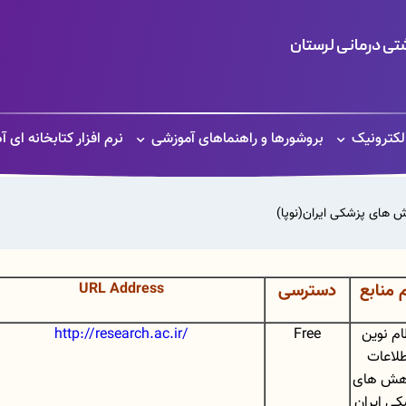
ی درمانی لرستان
الکترونیک
بروشورها و راهنماهای آموزشی
نرم افزار کتابخانه ای آ
ش های پزشکی ایران(نوپا)
م منابع
دسترسی
URL Address
ام نوین
Free
http://research.ac.ir/
طلاعات
هش های
کی ایران