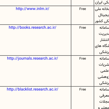
کی ایران
خانه ملی
http://www.inlm.ir/
Free
یجیتال
کی کشور
امانه
http://books.research.ac.ir/
Free
دیریت
نتشار
شگاه های
زشکی
امانه
http://journals.research.ac.ir/
Free
شریات
علمی
ژوهشی
زشکی
امانه
http://blacklist.research.ac.ir/
Free
عرفی
جلات
معتبر و