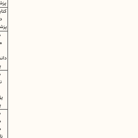
پزش
کتاب
د
پزش
س
م
ا
دان
پ
س
ن
پ
پ
س
م
م
نا