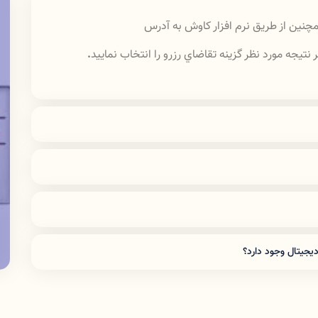
چنين از طريق نرم افزار كاوش به آدرس
تيجه مورد نظر گزينه تقاضاي رزرو را انتخاب نماييد
.
به آدرس
lib.lums.ac.ir
شويد. پس از ورود به پورتال
خانه" اطلاعات و مدارك خود را بارگزاري نماييد. پس از
 ارسال شده و پس از تاييد كتابدار و دريافت شماره
براي اطلاعات بيشتر
آيين نامه
بخانه باشد و درخواست كننده نداشته باشد
.
امانت را مطالعه نماييد.
يرند براي كليه كاركنان و دانشجويان مقطع كارداني و
كارشناسي 3 مدرك به مدت 15 روز ، براي دانشجويان مقطع كارشناسي ارشد و دكتراي عمومي 5 مدرك
به مدت 15 روز و مدت امانت منابع براي دانشجويان دوره تخصص و اعضاي هيأت علمي نيز 21 روز و به
ديجيتال وجود دارد؟
انشگاه و كتابخانه هاي وابسته امكان امانت منبع وجود