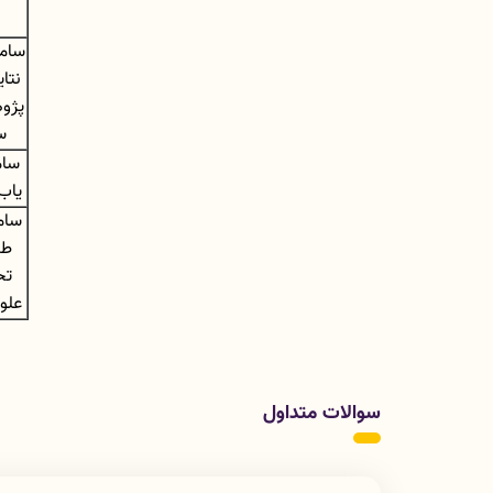
ساما
نتای
پژو
س
سام
یاب
سام
طر
تح
علو
سوالات متداول