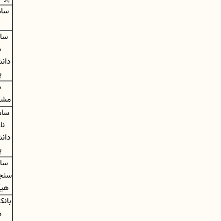
سام
سام
س
دان
پ
س
مشا
سام
نا
دان
پ
سام
سنج
هیأ
بانک
م