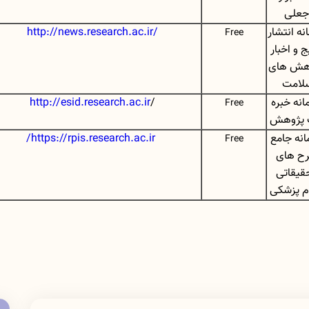
جعلی
نه انتشار
http://news.research.ac.ir/
Free
ج و اخبار
هش های
لامت
انه خبره
/
http://esid.research.ac.ir
Free
 پژوهش
انه جامع
https://rpis.research.ac.ir/
Free
ح های
قیقاتی
م پزشکی