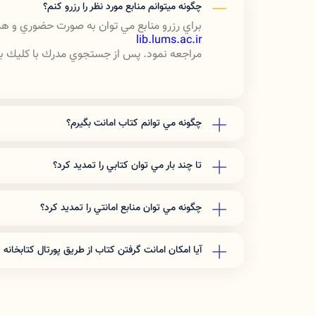
چگونه ميتوانم منابع مورد نظر را رزرو كنم؟
براي رزرو منابع مي توان به صورت حضوري و هم
lib.lums.ac.ir
مراجعه نمود. پس از جستجوي مدرك با كليك بر ن
چگونه مي توانم كتاب امانت بگيرم؟
براي امانت گرفتن بايد عضو كتابخانه دانشگاه 
كتابخانه مركزي در قسمت "ثبت نام برخط در كتاب
تا چند بار مي توان كتابي را تمديد كرد؟
انجام مراحل ثبت نام اطلاعات شما براي كتابخانه
عضويت مجاز هستيد كه كتاب به امانت بگيريد. 
تا سه بار در صورتي كه نسخه اي از كتاب در كتا
تعداد مداركي كه كاربران مي توانند به امانت بگ
چگونه مي توان منابع امانتي را تمديد كرد؟
به صورت تلفني و مراجعه حضوري
تعداد 7 كتاب مي­باشد.
شماره تماس: 06633120233 داخلي 214
آيا امكان امانت گرفتن كتاب از طريق پورتال كتابخانه 
خير فقط با مراجعه حضوري به كتابخانه مركزي د
دارد.