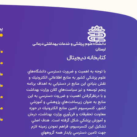
پی
دانشگاه علوم پزشکی و خدمات بهداشتی درمانی
لرستان
ک
کتابخانه دیجیتال
س
با توجه به اهميت و ضرورت دسترسي دانشگاه‌هاي
ا
علوم پزشكي كشور به منابع اطلاعاتي الكترونيك و
نقش بنيادي اين منابع در دستيابي به اهداف برنامه
ا
پنجم توسعه و نيز سياست‌هاي كلان وزارت بهداشت
و با درنظرگرفتن اهميت و ضرروت دسترسي به اين
پ
منابع به عنوان زيرساخت‌هاي پژوهشي و آموزشي
كشور، كنسرسيوم تامين منابع الكترونيك در حوزه
م
معاونت تحقيقات و فن‌آوري وزارت بهداشت، درمان
ل
و آموزش پزشكي شكل گرفته است. هدف اصلي
تشكيل اين كنسرسيوم، فراهم نمودن زمينه لازم
جهت تامين دسترسي پايدار همه گروههاي