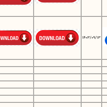
1403/۰9/13