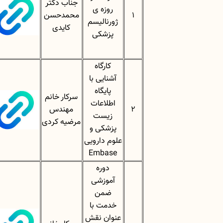
جناب
دکتر
روزه ی
1
محمدحسن
ژورنالیسم
کایدی
پزشکی
کارگاه
آشنایی با
پایگاه
سرکار خانم
اطلاعات
2
مهندس
زیست
مرضیه کردی
پزشکی و
علوم دارویی
Embase
دوره
آموزشی
ضمن
خدمت با
عنوان نقش