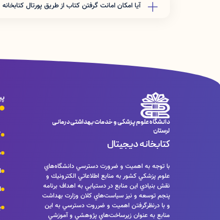
آيا امكان امانت گرفتن كتاب از طريق پورتال كتابخانه 
خير فقط با مراجعه حضوري به كتابخانه مركزي د
دارد.
پی
دانشگاه علوم پزشکی و خدمات بهداشتی درمانی
لرستان
ک
کتابخانه دیجیتال
س
با توجه به اهميت و ضرورت دسترسي دانشگاه‌هاي
ا
علوم پزشكي كشور به منابع اطلاعاتي الكترونيك و
نقش بنيادي اين منابع در دستيابي به اهداف برنامه
ا
پنجم توسعه و نيز سياست‌هاي كلان وزارت بهداشت
و با درنظرگرفتن اهميت و ضرروت دسترسي به اين
پ
منابع به عنوان زيرساخت‌هاي پژوهشي و آموزشي