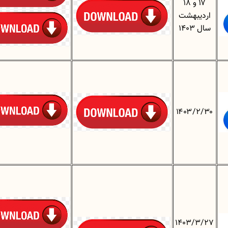
۱۷ و ۱۸
اردیبهشت
سال 1403
۱۴۰۳/۲/۳۰
1403/3/27