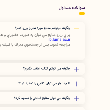
سوالات متداول
چگونه ميتوانم منابع مورد نظر را رزرو كنم؟
براي رزرو منابع مي توان به صورت حضوري و هم
lib.lums.ac.ir
مراجعه نمود. پس از جستجوي مدرك با كليك بر ن
چگونه مي توانم كتاب امانت بگيرم؟
براي امانت گرفتن بايد عضو كتابخانه دانشگاه 
كتابخانه مركزي در قسمت "ثبت نام برخط در كتاب
تا چند بار مي توان كتابي را تمديد كرد؟
انجام مراحل ثبت نام اطلاعات شما براي كتابخانه
عضويت مجاز هستيد كه كتاب به امانت بگيريد. 
تا سه بار در صورتي كه نسخه اي از كتاب در كتا
تعداد مداركي كه كاربران مي توانند به امانت بگ
چگونه مي توان منابع امانتي را تمديد كرد؟
به صورت تلفني و مراجعه حضوري
تعداد 7 كتاب مي­باشد.
شماره تماس: 06633120233 داخلي 214