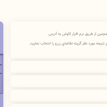
چنين از طريق نرم افزار كاوش به آدرس
تيجه مورد نظر گزينه تقاضاي رزرو را انتخاب نماييد
.
به آدرس
lib.lums.ac.ir
شويد. پس از ورود به پورتال
خانه" اطلاعات و مدارك خود را بارگزاري نماييد. پس از
 ارسال شده و پس از تاييد كتابدار و دريافت شماره
براي اطلاعات بيشتر
آيين نامه
بخانه باشد و درخواست كننده نداشته باشد
.
امانت را مطالعه نماييد.
يرند براي كليه كاركنان و دانشجويان مقطع كارداني و
كارشناسي 3 مدرك به مدت 15 روز ، براي دانشجويان مقطع كارشناسي ارشد و دكتراي عمومي 5 مدرك
به مدت 15 روز و مدت امانت منابع براي دانشجويان دوره تخصص و اعضاي هيأت علمي نيز 21 روز و به