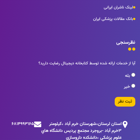
ان ایرانی
ات پزشکی ایران
ی
ات ارائه شده توسط کتابخانه دیجیتال رضایت دارید؟
تان لرستان،شهرستان خرم آباد ،كيلومتر
6814993165
3خرم آباد -بروجرد مجتمع پرديس دانشگاه هاي
وم پزشكي ،دانشكده داروسازي