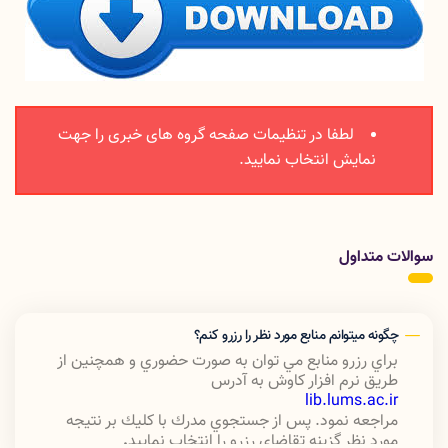
لطفا در تنظیمات صفحه گروه های خبری را جهت
نمایش انتخاب نمایید.
تداول
ه ميتوانم منابع مورد نظر را رزرو كنم؟
ي رزرو منابع مي توان به صورت حضوري و همچنين از
ق نرم افزار كاوش به آدرس
lib.lums.ac
جعه نمود. پس از جستجوي مدرك با كليك بر نتيجه
د نظر گزينه تقاضاي رزرو را انتخاب نماييد
.