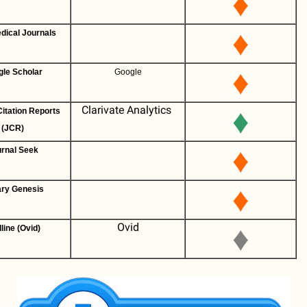
♦
♦
Free Medical Journals
♦
Google Scholar
Google
Clarivate Analytics
♦
Journal Citation Reports
(JCR)
♦
Journal Seek
♦
Library Genesis
Ovid
♦
Medline (Ovid)