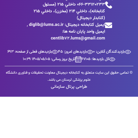
066-33120233 داخلي 215 (مسئول
كتابخانه)، داخلي 214 (مخزن)، داخلي 215
(کتابدار دیجیتال)
ایمیل کتابخانه دیجیتال: diglib@lums.ac.ir ,
ایمیل واحد پایان نامه ها:
centlib72.lums@gmail.com
کنندگان آنلاین: 0
بازدیدهای امروز: 45
بازدیدهای فعلی از صفحه: 693
کل بازدیدها: 67105
تاریخ بروز رسانی: 1405/05/05 10:29
حقوق این سایت متعلق به کتابخانه دیجیتال معاونت تحقیقات و فناوری دانشگاه
علوم پزشکی لرستان می باشد.
طراحی پرتال سازمانی