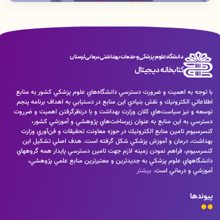
دانشگاه علوم پزشکی و خدمات بهداشتی درمانی لرستان
کتابخانه دیجیتال
ه اهميت و ضرورت دسترسي دانشگاه‌هاي علوم پزشكي كشور به منابع
لكترونيك و نقش بنيادي اين منابع در دستيابي به اهداف برنامه پنجم
يز سياست‌هاي كلان وزارت بهداشت و با درنظرگرفتن اهميت و ضرروت
 اين منابع به عنوان زيرساخت‌هاي پژوهشي و آموزشي كشور،
امين منابع الكترونيك در حوزه معاونت تحقيقات و فن‌آوري وزارت
رمان و آموزش پزشكي شكل گرفته است. هدف اصلي تشكيل اين
 فراهم نمودن زمينه لازم جهت تامين دسترسي پايدار همه گروههاي
ي علوم پزشكي به جديدترين و معتبرترين منابع علمي پژوهشي،
درماني است.
بیشتر