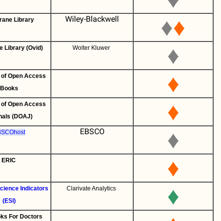
Wiley-Blackwell
♦
♦
Cochrane Library
♦
Cochrane Library (Ovid)
Wolter Kluwer
♦
Directory of Open Access
Books
♦
Directory of Open Access
Journals (DOAJ)
EBSCO
♦
EBSCOhost
♦
ERIC
♦
Essential Science Indicators
Clarivate Analytics
(ESI)
Free Books For Doctors