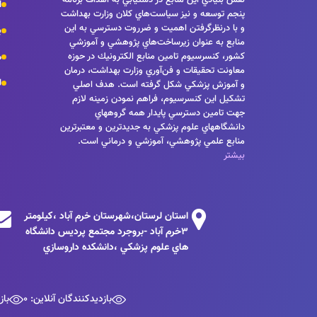
ا
پنجم توسعه و نيز سياست‌هاي كلان وزارت بهداشت
و با درنظرگرفتن اهميت و ضرروت دسترسي به اين
پ
منابع به عنوان زيرساخت‌هاي پژوهشي و آموزشي
كشور، كنسرسيوم تامين منابع الكترونيك در حوزه
م
معاونت تحقيقات و فن‌آوري وزارت بهداشت، درمان
ل
و آموزش پزشكي شكل گرفته است. هدف اصلي
تشكيل اين كنسرسيوم، فراهم نمودن زمينه لازم
جهت تامين دسترسي پايدار همه گروههاي
دانشگاههاي علوم پزشكي به جديدترين و معتبرترين
منابع علمي پژوهشي، آموزشي و درماني است.
بیشتر
استان لرستان،شهرستان خرم آباد ،كيلومتر
3خرم آباد -بروجرد مجتمع پرديس دانشگاه
هاي علوم پزشكي ،دانشكده داروسازي
بازدیدکنندگان آنلاین: 0
باز