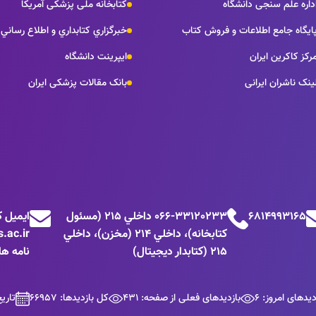
داره علم سنجی دانشگاه
کتابخانه ملی پزشکی آمریکا
ايگاه جامع اطلاعات و فروش كتاب
خبرگزاري كتابداري و اطلاع رساني
رکز کاکرین ایران
ایپرینت دانشگاه
ینک ناشران ایرانی
بانک مقالات پزشکی ایران
6814993165
066-33120233 داخلي 215 (مسئول
كتابخانه)، داخلي 214 (مخزن)، داخلي
215 (کتابدار دیجیتال)
نامه ها: entlib72.lums@gmail.com
دیدهای امروز: 6
بازدیدهای فعلی از صفحه: 431
کل بازدیدها: 66957
تاریخ بر