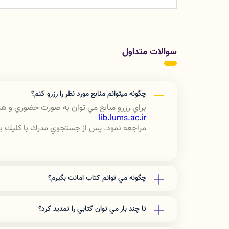
سوالات متداول
چگونه ميتوانم منابع مورد نظر را رزرو كنم؟
براي رزرو منابع مي توان به صورت حضوري و هم
lib.lums.ac.ir
مراجعه نمود. پس از جستجوي مدرك با كليك بر ن
چگونه مي توانم كتاب امانت بگيرم؟
براي امانت گرفتن بايد عضو كتابخانه دانشگاه 
كتابخانه مركزي در قسمت "ثبت نام برخط در كتاب
تا چند بار مي توان كتابي را تمديد كرد؟
انجام مراحل ثبت نام اطلاعات شما براي كتابخانه
عضويت مجاز هستيد كه كتاب به امانت بگيريد. 
تا سه بار در صورتي كه نسخه اي از كتاب در كتا