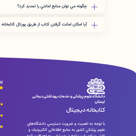
تعداد مداركي كه كاربران مي توانند به امانت بگ
چگونه مي توان منابع امانتي را تمديد كرد؟
به صورت تلفني و مراجعه حضوري
تعداد 7 كتاب مي­باشد.
شماره تماس: 06633120233 داخلي 214
آيا امكان امانت گرفتن كتاب از طريق پورتال كتابخانه 
خير فقط با مراجعه حضوري به كتابخانه مركزي د
دارد.
پی
دانشگاه علوم پزشکی و خدمات بهداشتی درمانی
لرستان
ک
کتابخانه دیجیتال
س
با توجه به اهميت و ضرورت دسترسي دانشگاه‌هاي
ا
علوم پزشكي كشور به منابع اطلاعاتي الكترونيك و
نقش بنيادي اين منابع در دستيابي به اهداف برنامه