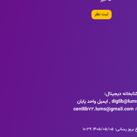
خیر
ثبت نظر
ایمیل کتابخانه دیجیتال:
diglib@lums.ac.ir , ایمیل واحد پایان
c
وز رسانی: 1405/05/05 10:29