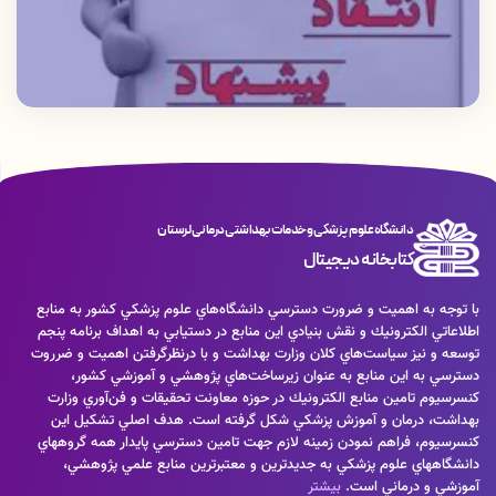
دانشگاه علوم پزشکی و خدمات بهداشتی درمانی لرستان
کتابخانه دیجیتال
با توجه به اهميت و ضرورت دسترسي دانشگاه‌هاي علوم پزشكي كشور به منابع
اطلاعاتي الكترونيك و نقش بنيادي اين منابع در دستيابي به اهداف برنامه پنجم
توسعه و نيز سياست‌هاي كلان وزارت بهداشت و با درنظرگرفتن اهميت و ضرروت
دسترسي به اين منابع به عنوان زيرساخت‌هاي پژوهشي و آموزشي كشور،
كنسرسيوم تامين منابع الكترونيك در حوزه معاونت تحقيقات و فن‌آوري وزارت
بهداشت، درمان و آموزش پزشكي شكل گرفته است. هدف اصلي تشكيل اين
كنسرسيوم، فراهم نمودن زمينه لازم جهت تامين دسترسي پايدار همه گروههاي
دانشگاههاي علوم پزشكي به جديدترين و معتبرترين منابع علمي پژوهشي،
آموزشي و درماني است.
بیشتر