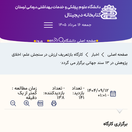
دانشگاه علوم پزشکی و خدمات بهداشتی درمانی لرستان
کتابخانه دیجیتال
جمعه 16 مرداد 1405
صفحه اصلی دانشگاه
en
ورود
صفحه اصلی
اخبار
کارگاه بازتعریف ارزش در سنجش علم: اخلاق
پژوهش در 13 سند جهانی برگزار می گردد·
- تعداد
- تعداد
زمان مطالعه :
1404/09/12
بازدید:
بازدیدکننده:
کمتر از یک
- 01:01
141
138
دقیقه
برگزاری کارگاه